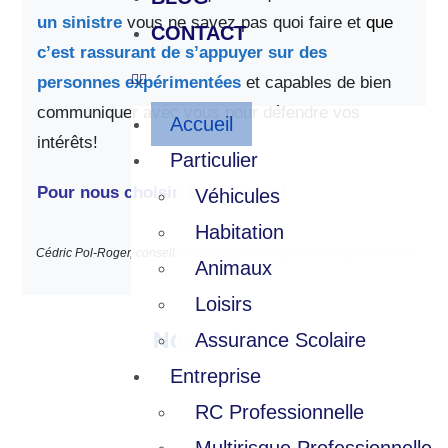
un sinistre
vous ne savez pas quoi faire et
que
CONTACT
c’est rassurant de s’appuyer sur des
personnes expérimentées
et capables de bien
communiquer avec vous pour défendre vos
Accueil
intérêts!
Particulier
Pour nous choisir, testez-nous!
Véhicules
Habitation
Cédric Pol-Roger, conseil et souscription IARD / Vie Professionnels et
Animaux
entreprises
Loisirs
Nos services
Assurance Scolaire
Entreprise
RC Professionnelle