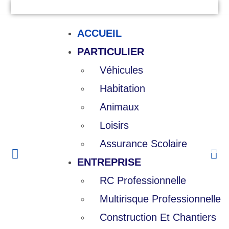
ACCUEIL
PARTICULIER
Véhicules
Habitation
Particuliers
Animaux
Des garanties
Loisirs
pour tous, un
Assurance Scolaire
service
ENTREPRISE
personnalisé
RC Professionnelle
Multirisque Professionnelle
En savoir plus
Construction Et Chantiers