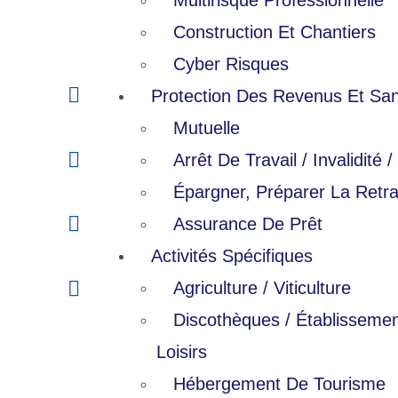
Multirisque Professionnelle
Espace
Construction Et Chantiers
particulier
Cyber Risques
Véhicule
Protection Des Revenus Et Sa
Mutuelle
Habitation
Arrêt De Travail / Invalidité 
Épargner, Préparer La Retra
Animaux
Assurance De Prêt
Activités Spécifiques
Loisirs
Agriculture / Viticulture
Discothèques / Établisseme
En savoir plus
Loisirs
Hébergement De Tourisme