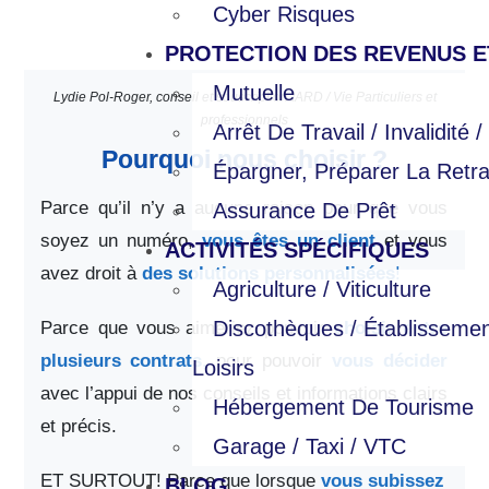
Cyber Risques
PROTECTION DES REVENUS E
Mutuelle
Lydie Pol-Roger, conseil et souscription IARD / Vie Particuliers et
professionnels
Arrêt De Travail / Invalidité 
Pourquoi nous choisir ?
Épargner, Préparer La Retra
Parce qu’il n’y a aucune raison pour que vous
Assurance De Prêt
soyez un numéro,
vous êtes un client
et vous
ACTIVITÉS SPÉCIFIQUES
avez droit à
des solutions personnalisées
!
Agriculture / Viticulture
Discothèques / Établisseme
Parce que vous aimeriez pouvoir
choisir entre
plusieurs contrats
,
pour pouvoir
vous décider
Loisirs
avec l’appui de nos conseils et informations clairs
Hébergement De Tourisme
et précis.
Garage / Taxi / VTC
ET SURTOUT! Parce que lorsque
vous subissez
BLOG